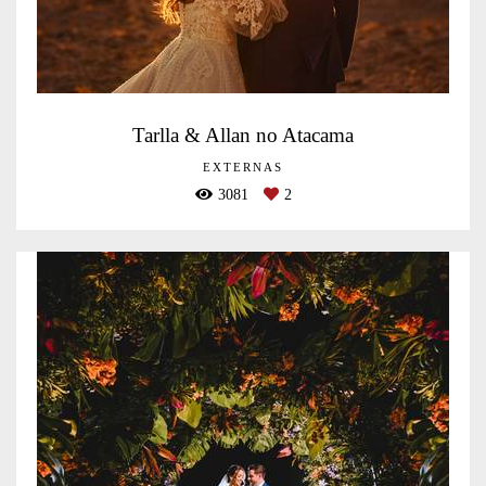
Tarlla & Allan no Atacama
EXTERNAS
3081
2